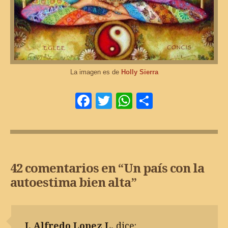
La imagen es de
Holly Sierra
Facebook
Twitter
WhatsApp
Comparti
42 comentarios en “
Un país con la
autoestima bien alta
”
J. Alfredo Lopez L.
dice: