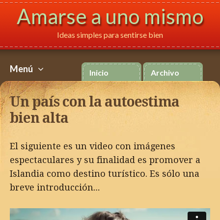
Amarse a uno mismo
Ideas simples para sentirse bien
Français
Italiano
P
Menú
Inicio
Archivo
Skip
to
Un país con la autoestima
content
bien alta
El siguiente es un video con imágenes
espectaculares y su finalidad es promover a
Islandia como destino turístico. Es sólo una
breve introducción…