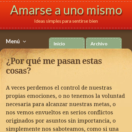
Amarse a uno mismo
Ideas simples para sentirse bien
Français
Italiano
P
Menú
Inicio
Archivo
Skip
to
¿Por qué me pasan estas
content
cosas?
A veces perdemos el control de nuestras
propias emociones, o no tenemos la voluntad
necesaria para alcanzar nuestras metas, o
nos vemos envueltos en serios conflictos
originados por asuntos sin importancia, o
simplemente nos saboteamos, como si una