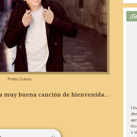
¡G
Pedro Guerra
na muy buena canción de bienvenida…
Una
des
ap
inc
y s