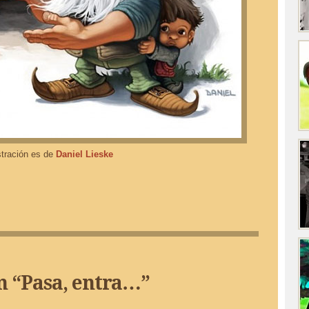
stración es de
Daniel Lieske
pp
rtir
n “
Pasa, entra…
”