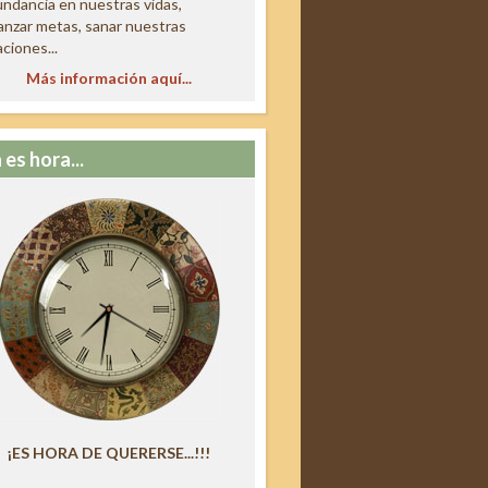
ndancia en nuestras vidas,
anzar metas, sanar nuestras
aciones...
Más información aquí...
 es hora...
¡ES HORA DE QUERERSE...!!!