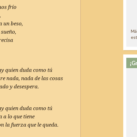
os frío
,
a un beso,
Más
 sueño,
est
recisa
¡G
hay quien duda como tú
bre nada, nada de las cosas
ado y desespera.
hay quien duda como tú
 a lo que tiene
on la fuerza que le queda.