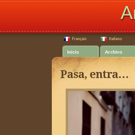
A
Français
Italiano
Français
Italiano
Inicio
Archivo
Pasa, entra…