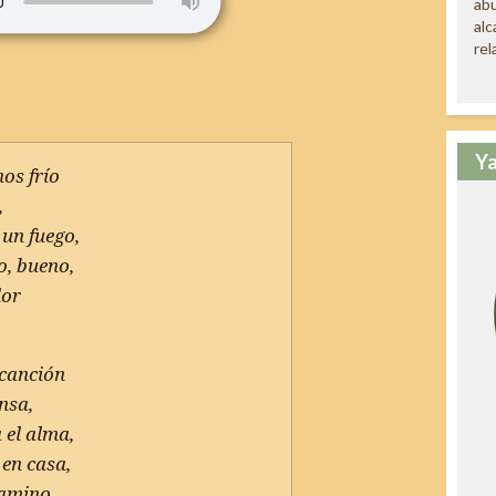
abu
alc
rel
Ya
os frío
,
 un fuego,
, bueno,
lor
canción
nsa,
 el alma,
 en casa,
camino