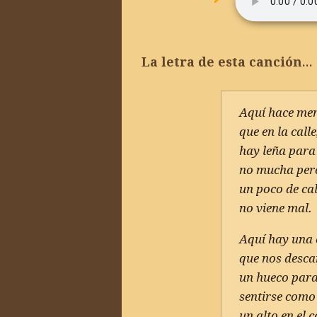
La letra de esta canción…
Aquí hace men
que en la calle
hay leña para
no mucha pero
un poco de ca
no viene mal.
Aquí hay una 
que nos desca
un hueco para
sentirse como
un alto en el 