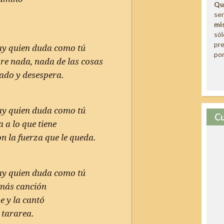
Qu
sen
mi
só
pre
hay quien duda como tú
por
bre nada, nada de las cosas
ado y desespera.
hay quien duda como tú
Cu
 a lo que tiene
on la fuerza que le queda.
hay quien duda como tú
 más canción
e y la cantó
e tararea.