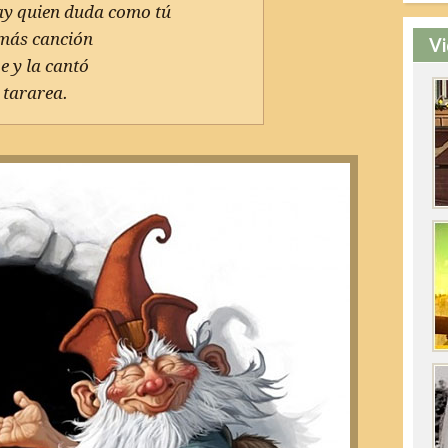
hay quien duda como tú
 más canción
Vi
e y la cantó
e tararea.