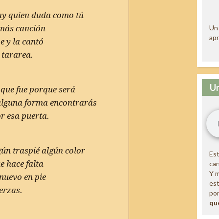
hay quien duda como tú
 más canción
Un 
apr
e y la cantó
e tararea.
Un
 que fue porque será
 alguna forma encontrarás
r esa puerta.
gún traspié algún color
Est
e hace falta
ca
Y m
nuevo en pie
est
erzas.
por
qu