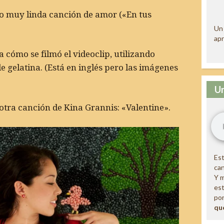
ro muy linda canción de amor («En tus
Un 
apr
 cómo se filmó el videoclip, utilizando
 gelatina. (Está en inglés pero las imágenes
Un
 otra canción de Kina Grannis: «Valentine».
Est
ca
Y m
est
por
qu