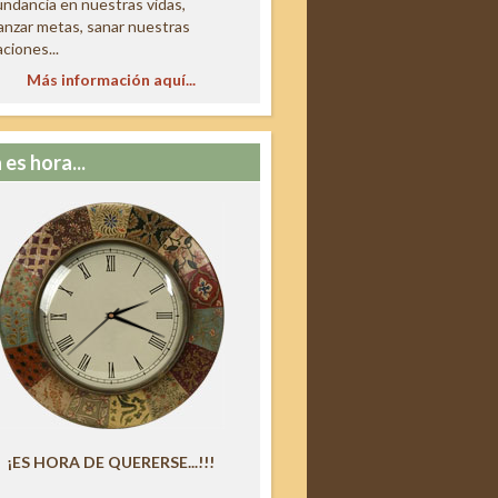
ndancia en nuestras vidas,
anzar metas, sanar nuestras
aciones...
Más información aquí...
 es hora...
¡ES HORA DE QUERERSE...!!!