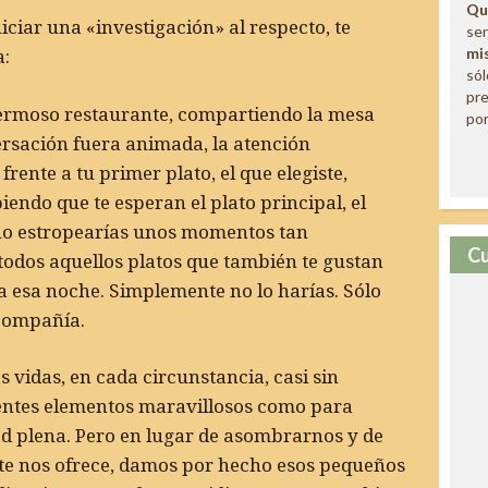
Qu
ciar una «investigación» al respecto, te
sen
mi
a:
só
pre
hermoso restaurante, compartiendo la mesa
por
ersación fuera animada, la atención
frente a tu primer plato, el que elegiste,
endo que te esperan el plato principal, el
 no estropearías unos momentos tan
Cu
odos aquellos platos que también te gustan
a esa noche. Simplemente no lo harías. Sólo
 compañía.
vidas, en cada circunstancia, casi sin
cientes elementos maravillosos como para
ad plena. Pero en lugar de asombrarnos y de
nte nos ofrece, damos por hecho esos pequeños