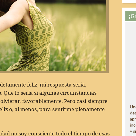
¡G
etamente feliz, mi respuesta sería,
 Que lo sería si algunas circunstancias
olvieran favorablemente. Pero casi siempre
Una
feliz o, al menos, para sentirme plenamente
des
ap
inc
y s
idad no soy consciente todo el tiempo de esas