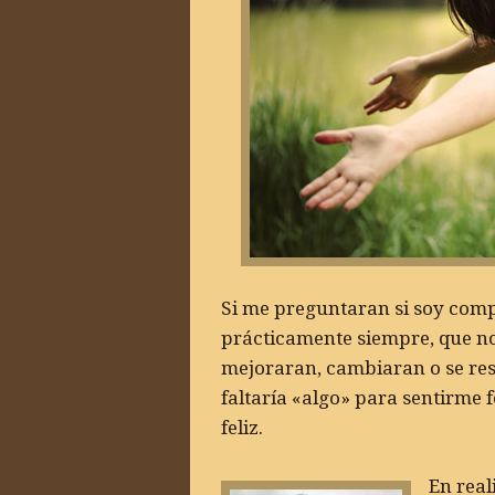
Si me preguntaran si soy compl
prácticamente siempre, que no.
mejoraran, cambiaran o se res
faltaría «algo» para sentirme 
feliz.
En real