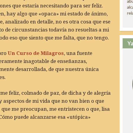
abu
ones que estaría necesitando para ser feliz.
alc
rel
n, hay algo que «opaca» mi estado de ánimo,
e, analizado en detalle, no es otra cosa que ese
o de circunstancias todavía no resueltas a mi
todo eso que siento que me falta, que no tengo.
Ya
ibro
Un Curso de Milagros
, una fuente
eramente inagotable de enseñanzas,
ente desarrollada, de que nuestra única
es.
me feliz, colmado de paz, de dicha y de alegría
y aspectos de mi vida que no van bien o que
 que me preocupan, me entristecen o que, lisa
Cómo puede alcanzarse esa «utópica»