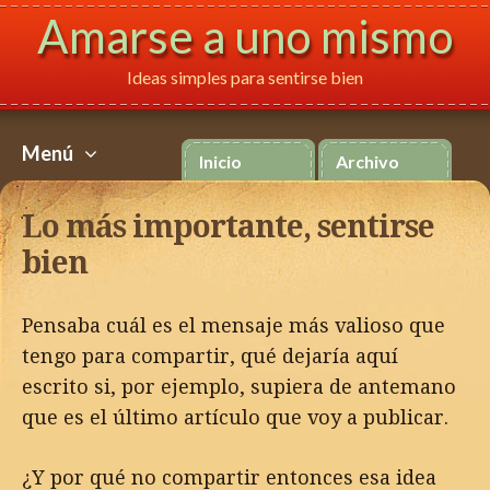
Amarse a uno mismo
Ideas simples para sentirse bien
Français
Italiano
P
Menú
Inicio
Archivo
Skip
to
Lo más importante, sentirse
content
bien
Pensaba cuál es el mensaje más valioso que
tengo para compartir, qué dejaría aquí
escrito si, por ejemplo, supiera de antemano
que es el último artículo que voy a publicar.
¿Y por qué no compartir entonces esa idea