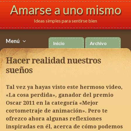
Amarse a uno mismo
Ideas simples para sentirse bien
Français
Italiano
P
Menú
Inicio
Archivo
Skip
to
Hacer realidad nuestros
content
sueños
Tal vez ya hayas visto este hermoso video,
«La cosa perdida», ganador del premio
Oscar 2011 en la categoría «Mejor
cortometraje de animación». Pero te
ofrezco ahora algunas reflexiones
inspiradas en él, acerca de cómo podemos