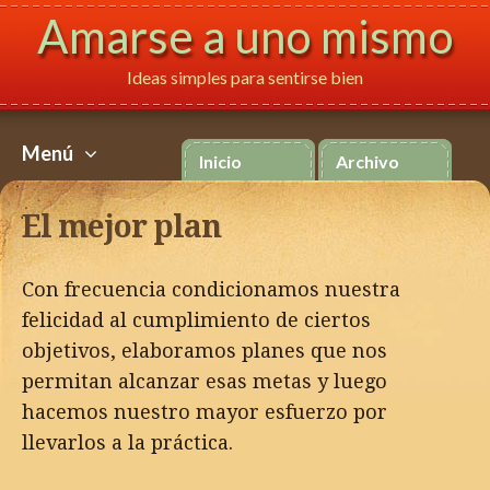
Amarse a uno mismo
Ideas simples para sentirse bien
Français
Italiano
P
Menú
Inicio
Archivo
Skip
to
El mejor plan
content
Con frecuencia condicionamos nuestra
felicidad al cumplimiento de ciertos
objetivos, elaboramos planes que nos
permitan alcanzar esas metas y luego
hacemos nuestro mayor esfuerzo por
llevarlos a la práctica.