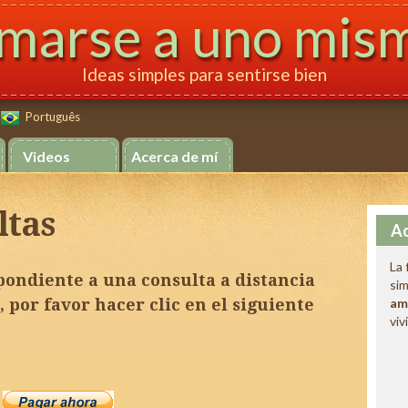
marse a uno mis
Ideas simples para sentirse bien
Português
Português
Videos
Acerca de mí
ltas
Ac
La 
pondiente a una consulta a distancia
sim
, por favor hacer clic en el siguiente
am
viv