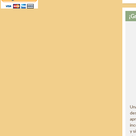
¡G
Una
des
ap
inc
y s