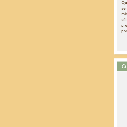
Qu
sen
mi
só
pre
por
Cu