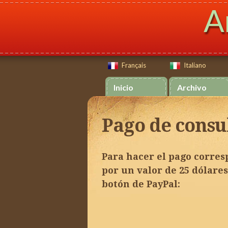
A
Français
Italiano
Français
Italiano
Inicio
Archivo
Pago de consu
Para hacer el pago corres
por un valor de 25 dólares
botón de PayPal: