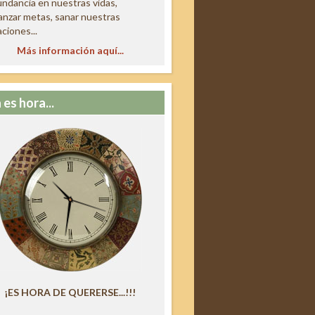
ndancia en nuestras vidas,
anzar metas, sanar nuestras
aciones...
Más información aquí...
 es hora...
¡ES HORA DE QUERERSE...!!!