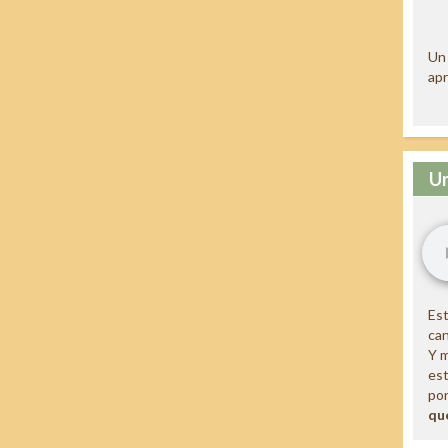
Un 
apr
Un
Est
ca
Y m
est
por
qu